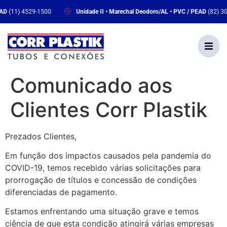
11) 4529-1500
Unidade II • Marechal Deodoro/AL • PVC / PEAD
(82) 3036-
Comunicado aos
Clientes Corr Plastik
Prezados Clientes,
Em função dos impactos causados pela pandemia do
COVID-19, temos recebido várias solicitações para
prorrogação de títulos e concessão de condições
diferenciadas de pagamento.
Estamos enfrentando uma situação grave e temos
ciência de que esta condição atingirá várias empresas