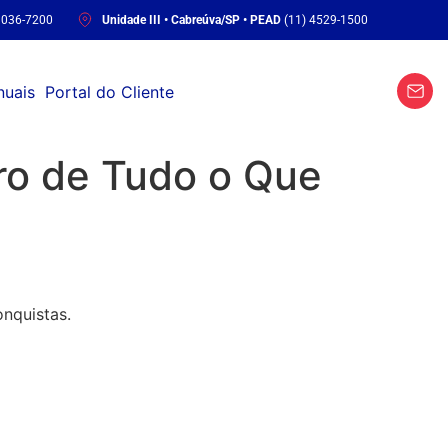
3036-7200
Unidade III • Cabreúva/SP • PEAD
(11) 4529-1500
uais
Portal do Cliente
ro de Tudo o Que
nquistas.