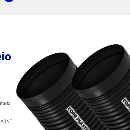
eio
eitada
s ABNT