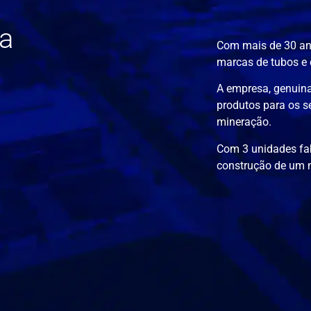
ua
Com mais de 30 ano
marcas de tubos e 
A empresa, genuina
produtos para os s
mineração.
Com 3 unidades fabr
construção de um n