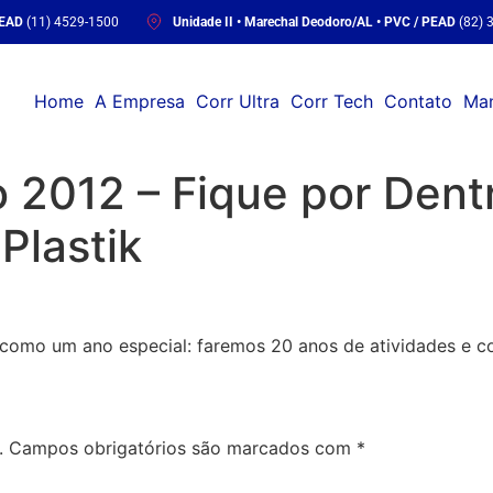
PEAD
(11) 4529-1500
Unidade II • Marechal Deodoro/AL • PVC / PEAD
(82) 
Home
A Empresa
Corr Ultra
Corr Tech
Contato
Man
 2012 – Fique por Dent
Plastik
 como um ano especial: faremos 20 anos de atividades e co
.
Campos obrigatórios são marcados com
*